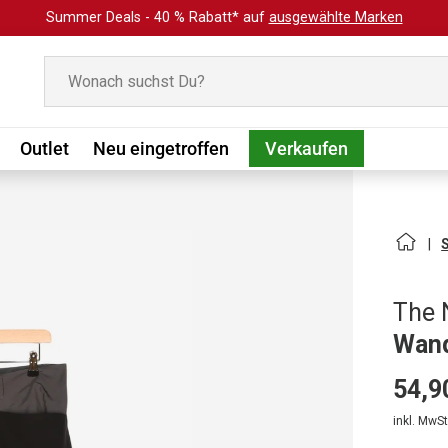
Summer Deals - 40 % Rabatt* auf
ausgewählte Marken
Suchen
Outlet
Neu eingetroffen
Verkaufen
The 
Wand
54,9
inkl. MwSt.