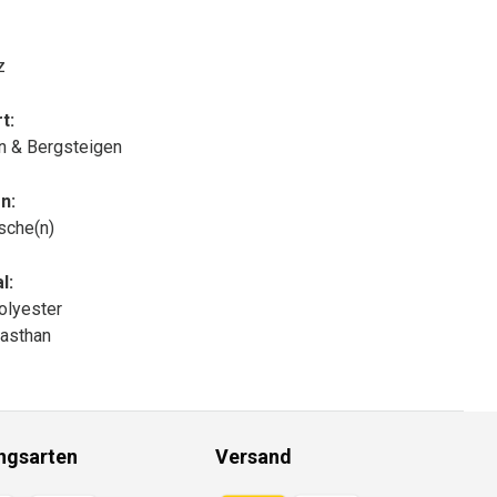
z
t:
n & Bergsteigen
n:
sche(n)
l:
olyester
asthan
ngsarten
Versand