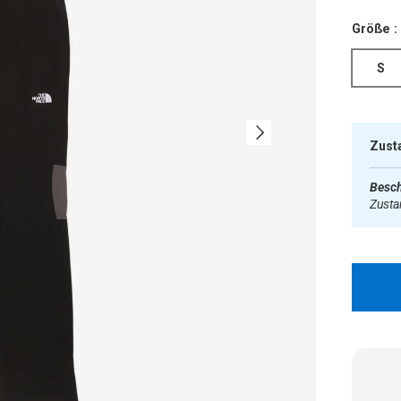
Größe :
S
Nächste
Zust
Besch
Zust