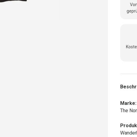
Vom
geprü
Koste
Beschr
Marke:
The Nor
Produk
Wanderh