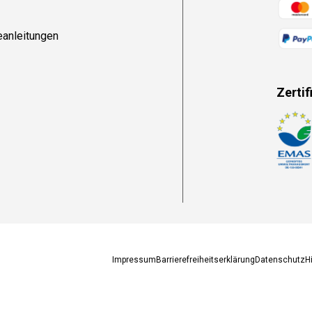
Zahlun
eanleitungen
Zertif
Zahlun
Impressum
Barrierefreiheitserklärung
Datenschutz
H