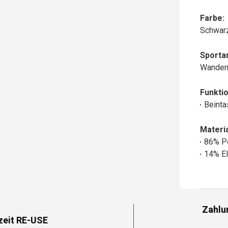
Farbe:
Schwar
Sportar
Wander
Funktio
Beinta
Materia
86% P
14% El
Zahlu
zeit RE-USE