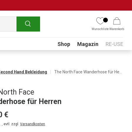
Suchen
Wunschliste
Warenkorb
Submenu
Shop
Magazin
RE-USE
Second Hand Bekleidung
The North Face Wanderhose für Herren
North Face
erhose für Herren
0 €
 , evtl. zzgl.
Versandkosten