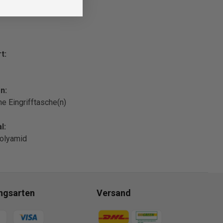
t:
n:
che Eingrifftasche(n)
l:
olyamid
ngsarten
Versand
gsmethoden
Zahlungsmethoden