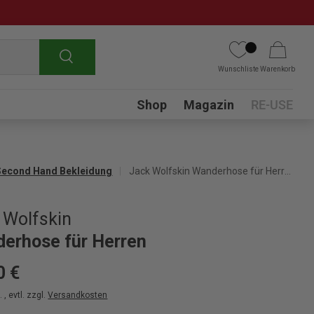
Suchen
Wunschliste
Warenkorb
Submenu
Shop
Magazin
RE-USE
Second Hand Bekleidung
Jack Wolfskin Wanderhose für Herren
 Wolfskin
erhose für Herren
0 €
 , evtl. zzgl.
Versandkosten