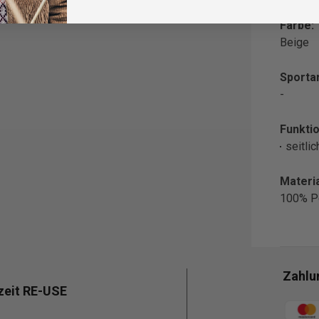
Farbe:
Beige
Sportar
-
Funktio
seitli
Materia
100% P
Zahlu
zeit RE-USE
Zahlun