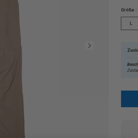
Größe :
L
Nächste
Zust
Besch
Zust