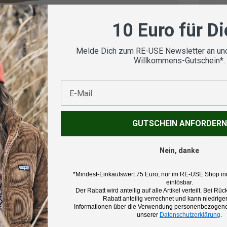
Vom
geprü
10 Euro für D
Melde Dich zum RE-USE Newsletter an und
Willkommens-Gutschein*.
Koste
E-Mail
nsicht laden
GUTSCHEIN ANFORDERN
Beschr
Nein, danke
Marke:
*Mindest-Einkaufswert 75 Euro, nur im RE-USE Shop in
Jack Wo
einlösbar.
Der Rabatt wird anteilig auf alle Artikel verteilt. Bei 
Rabatt anteilig verrechnet und kann niedriger
Informationen über die Verwendung personenbezogener
Produk
unserer
Datenschutzerklärung
.
Wanderh