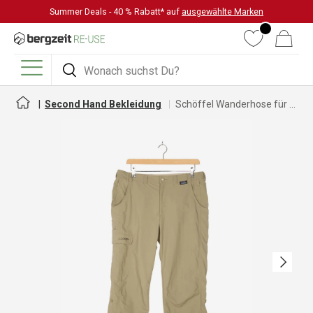
Summer Deals - 40 % Rabatt* auf
ausgewählte Marken
DIREKT ZUM INHALT
Wunschliste
Warenkorb
Suchen
Suchen
Menü
Second Hand Bekleidung
Schöffel Wanderhose für Herren
Nächste