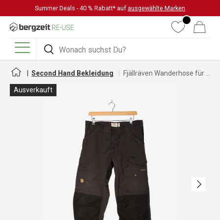
Summer Deals - 40 % Rabatt* auf
ausgewählte Marken
DIREKT ZUM INHALT
Wunschliste
Warenkorb
Suchen
Suchen
Menü
Second Hand Bekleidung
Fjällräven Wanderhose für Herren
Ausverkauft
Nächste