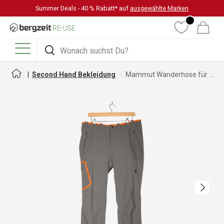
Summer Deals - 40 % Rabatt* auf
ausgewählte Marken
DIREKT ZUM INHALT
Wunschliste
Warenkorb
Suchen
Suchen
Menü
Second Hand Bekleidung
Mammut Wanderhose für Herren
Nächste