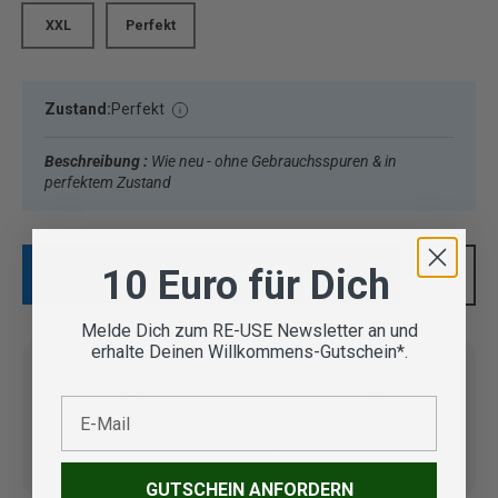
XXL
Perfekt
Zustand:
Perfekt
Beschreibung :
Wie neu - ohne Gebrauchsspuren & in
perfektem Zustand
10 Euro für Dich
IN DEN WARENKORB
Melde Dich zum RE-USE Newsletter an und
erhalte Deinen Willkommens-Gutschein*.
E-Mail
Vom Outdoor Spezialisten
geprüfte Second Hand
Lieferung in 3-5 Werktagen
Artikel
GUTSCHEIN ANFORDERN