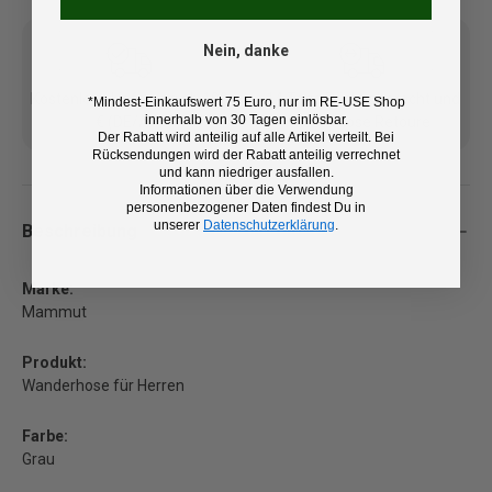
Nein, danke
Kostenlose Lieferung ab 100
14 Tage Rückgaberecht und
*Mindest-Einkaufswert 75 Euro, nur im RE-USE Shop
innerhalb von 30 Tagen einlösbar.
€ (DE/AT)
kostenlose Retoure
Der Rabatt wird anteilig auf alle Artikel verteilt. Bei
Rücksendungen wird der Rabatt anteilig verrechnet
und kann niedriger ausfallen.
Informationen über die Verwendung
personenbezogener Daten findest Du in
unserer
Datenschutzerklärung
.
Beschreibung
Marke:
Mammut
Produkt:
Wanderhose für Herren
Farbe:
Grau