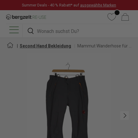
Summer Deals - 40 % Rabatt* auf
ausgewählte Marken
DIREKT ZUM INHALT
Wunschliste
Warenkorb
Suchen
Suchen
Menü
Second Hand Bekleidung
Mammut Wanderhose für Herren
Nächste