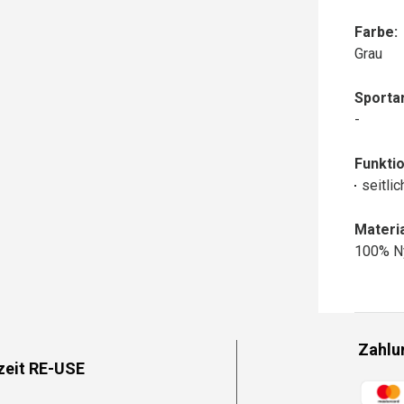
Farbe:
Grau
Sportar
-
Funktio
seitli
Materia
100% N
Zahlu
zeit RE-USE
Zahlun