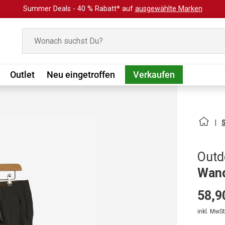
Summer Deals - 40 % Rabatt* auf
ausgewählte Marken
Suchen
Outlet
Neu eingetroffen
Verkaufen
Outd
Wand
58,9
inkl. MwSt.