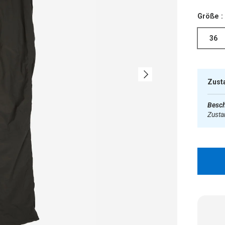
Größe :
36
Nächste
Zust
Besch
Zust