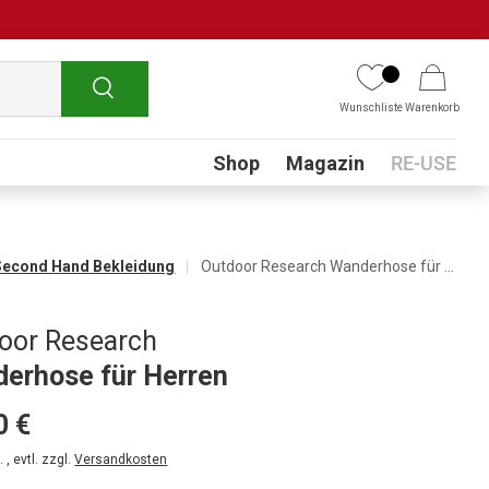
Suchen
Wunschliste
Warenkorb
Submenu
Shop
Magazin
RE-USE
Second Hand Bekleidung
Outdoor Research Wanderhose für Herren
oor Research
erhose für Herren
0 €
 , evtl. zzgl.
Versandkosten