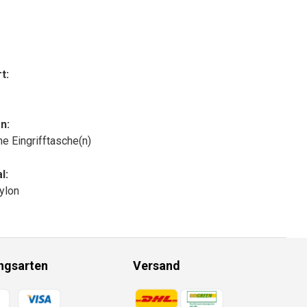
t:
n:
che Eingrifftasche(n)
l:
ylon
ngsarten
Versand
gsmethoden
Zahlungsmethoden