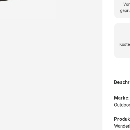
Vom
geprü
Koste
Beschr
Marke:
Outdoo
Produk
Wanderh