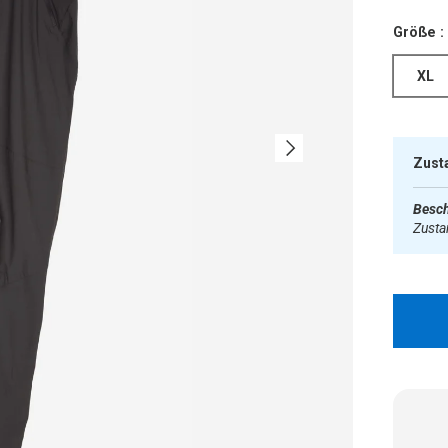
Größe :
XL
Nächste
Zust
Besch
Zust