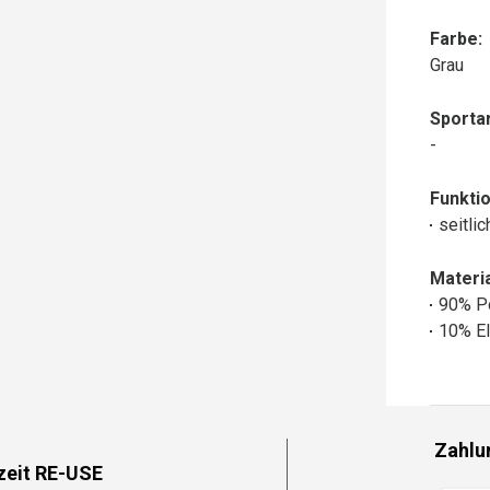
Farbe:
Grau
Sportar
-
Funktio
seitli
Materia
90% P
10% El
Zahlu
zeit RE-USE