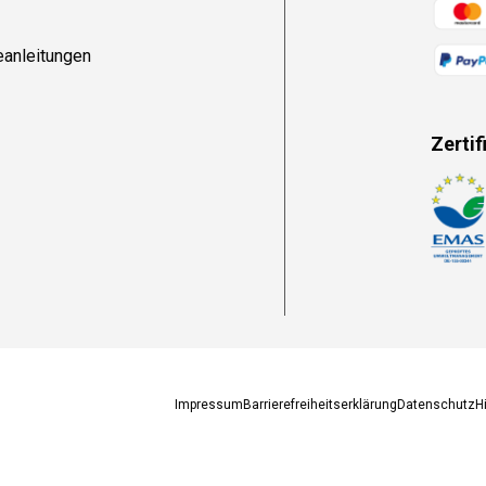
Zahlun
eanleitungen
Zertif
Zahlun
Impressum
Barrierefreiheitserklärung
Datenschutz
H