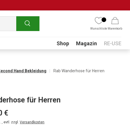
Suchen
Wunschliste
Warenkorb
Submenu
Shop
Magazin
RE-USE
Second Hand Bekleidung
Rab Wanderhose für Herren
erhose für Herren
0 €
 , evtl. zzgl.
Versandkosten