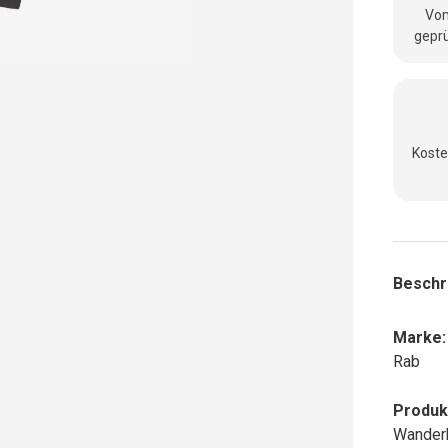
Vom
geprü
Koste
Beschr
Marke:
Rab
Produk
Wanderh