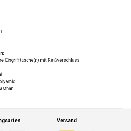
t:
n:
che Eingrifftasche(n) mit Reißverschluss
l:
olyamid
asthan
ngsarten
Versand