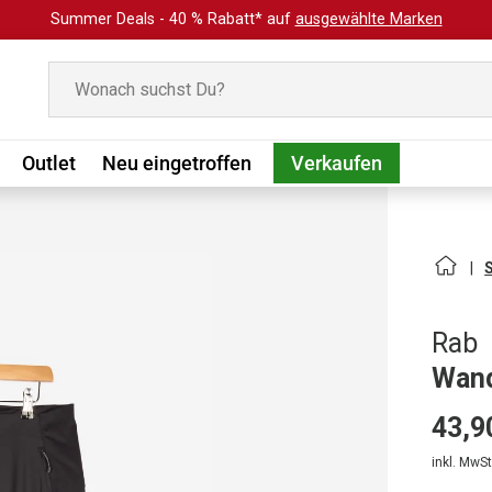
Summer Deals - 40 % Rabatt* auf
ausgewählte Marken
Suchen
Outlet
Neu eingetroffen
Verkaufen
Rab
Wand
43,9
inkl. MwSt.