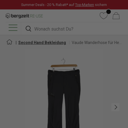
Summer Deals - 20 % Rabatt* auf
Top-Marken
sichern
DIREKT ZUM INHALT
Wunschliste
Warenkorb
Suchen
Suchen
Menü
Second Hand Bekleidung
Vaude Wanderhose für Herren
Nächste