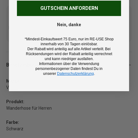
GUTSCHEIN ANFORDERN
Nein, danke
Kostenlose Lieferung ab 100
14 Tage Rückgaberecht und
€ (DE/AT)
kostenlose Retoure
*Mindest-Einkaufswert 75 Euro, nur im RE-USE Shop
innerhalb von 30 Tagen einlösbar.
Der Rabatt wird anteilig auf alle Artikel verteilt. Bei
Rücksendungen wird der Rabatt anteilig verrechnet
und kann niedriger ausfallen.
Informationen über die Verwendung
Beschreibung
personenbezogener Daten findest Du in
unserer
Datenschutzerklärung
.
Marke:
Vaude
Produkt:
Wanderhose für Herren
Farbe:
Schwarz