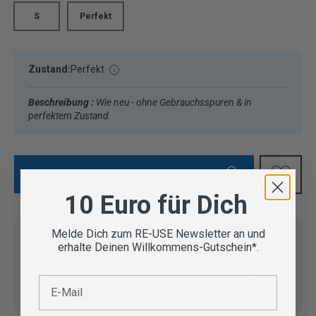
S
Perfekt
Zustand:
Perfekt
Beschreibung :
Wie neu - ohne Gebrauchsspuren & in
perfektem Zustand
IN DEN WARENKORB
10 Euro für Dich
Melde Dich zum RE-USE Newsletter an und
erhalte Deinen Willkommens-Gutschein*.
Vom Outdoor Spezialisten
E-Mail
geprüfte Second Hand
Lieferung in 3-5 Werktagen
Artikel