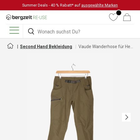
Summer Deals - 40 % Rabatt* auf
ausgewählte Marken
DIREKT ZUM INHALT
Wunschliste
Warenkorb
Suchen
Suchen
Menü
Second Hand Bekleidung
Vaude Wanderhose für Herren
Nächste