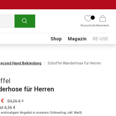
Suchen
Wunschliste
Warenkorb
Submenu
Shop
Magazin
RE-USE
Second Hand Bekleidung
Schöffel Wanderhose für Herren
ffel
erhose für Herren
 €
59,26 € *
st 6,36 €
ei erstmaligem Angebot in unserem Onlineshop, inkl. MwSt.