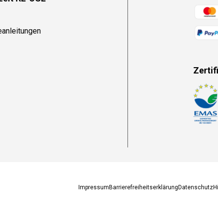
Zahlun
eanleitungen
Zertif
Zahlun
Impressum
Barrierefreiheitserklärung
Datenschutz
H