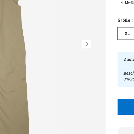
inkl. MwSt.
Größe :
XL
Nächste
Zust
Besch
unter