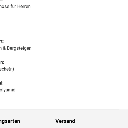
ose für Herren
t:
n & Bergsteigen
n:
sche(n)
l:
olyamid
ngsarten
Versand