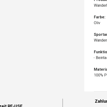
Wanderh
Farbe:
Oliv
Sportar
Wander
Funktio
Beinta
Materia
100% P
Zahlu
zeit RE-USE