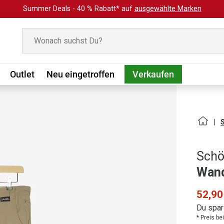
Summer Deals - 40 % Rabatt* auf
ausgewählte Marken
Suchen
Outlet
Neu eingetroffen
Verkaufen
Schö
Wand
52,90
Du spar
* Preis b