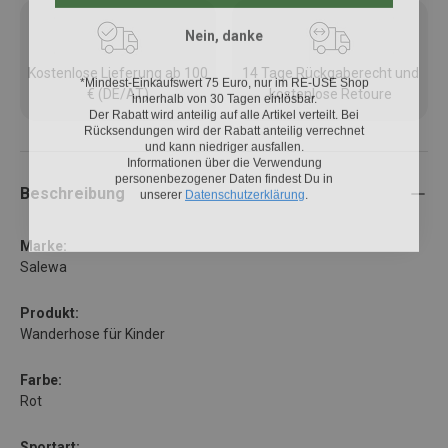
Nein, danke
Kostenlose Lieferung ab 100
14 Tage Rückgaberecht und
*Mindest-Einkaufswert 75 Euro, nur im RE-USE Shop
innerhalb von 30 Tagen einlösbar.
€ (DE/AT)
kostenlose Retoure
Der Rabatt wird anteilig auf alle Artikel verteilt. Bei
Rücksendungen wird der Rabatt anteilig verrechnet
und kann niedriger ausfallen.
Informationen über die Verwendung
personenbezogener Daten findest Du in
unserer
Datenschutzerklärung
.
Beschreibung
Marke:
Salewa
Produkt:
Wanderhose für Kinder
Farbe:
Rot
Sportart: