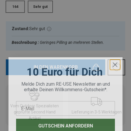
164
Sehr gut
Zustand:
Sehr gut
Beschreibung :
Geringes Pilling an mehreren Stellen.
10 Euro für Dich
IN DEN WARENKORB
Melde Dich zum RE-USE Newsletter an und
erhalte Deinen Willkommens-Gutschein*.
E-Mail
Vom Outdoor Spezialisten
geprüfte Second Hand
Lieferung in 3-5 Werktagen
Artikel
GUTSCHEIN ANFORDERN