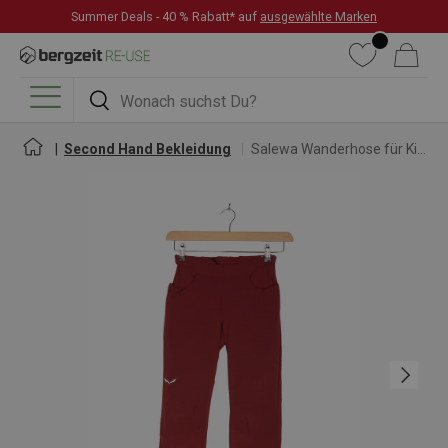
Summer Deals - 40 % Rabatt* auf
ausgewählte Marken
DIREKT ZUM INHALT
Wunschliste
Warenkorb
Suchen
Suchen
Menü
Second Hand Bekleidung
Salewa Wanderhose für Kinder
Nächste