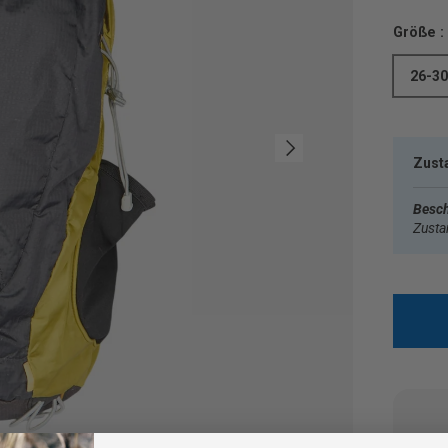
Größe :
26-30
Nächste
Zust
Besch
Zust