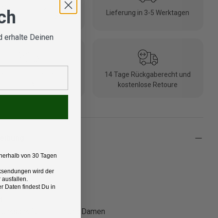
 Outdoor Spezialisten
ich
Lieferung in 3-5 Werktagen
fte Second Hand Artikel
 erhalte Deinen
nlose Lieferung ab 100 €
14 Tage Rückgaberecht und
(DE/AT)
kostenlose Retoure
eibung
nerhalb von 30 Tagen
Rücksendungen wird der
lfskin
 ausfallen.
 Daten findest Du in
t:
ucksack für Herren und Damen