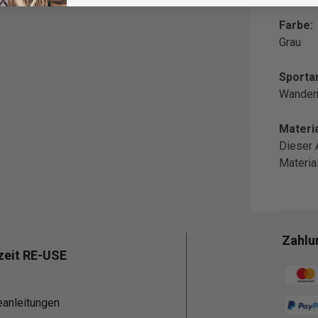
Farbe:
Grau
Sportar
Wander
Materia
Dieser 
Materi
Zahlu
zeit RE-USE
Zahlun
eanleitungen