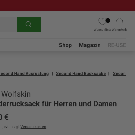
Suchen
Wunschliste
Warenkorb
Submenu
Shop
Magazin
RE-USE
Second Hand Ausrüstung
Second Hand Rucksäcke
Second Ha
 Wolfskin
errucksack für Herren und Damen
0 €
 , evtl. zzgl.
Versandkosten