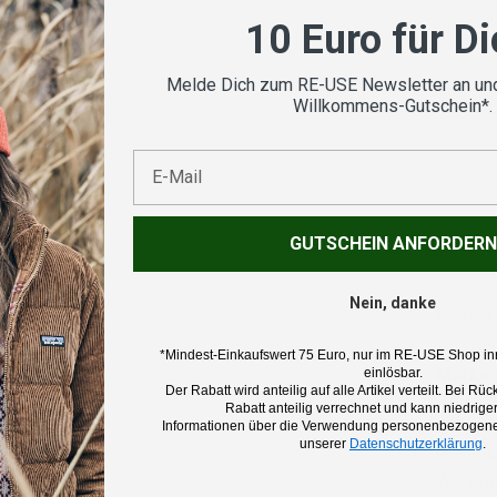
Vom
10 Euro für D
geprü
Melde Dich zum RE-USE Newsletter an und
Willkommens-Gutschein*.
E-Mail
Koste
nsicht laden
GUTSCHEIN ANFORDERN
Nein, danke
Beschr
*Mindest-Einkaufswert 75 Euro, nur im RE-USE Shop in
Marke:
einlösbar.
Der Rabatt wird anteilig auf alle Artikel verteilt. Bei 
Jack Wo
Rabatt anteilig verrechnet und kann niedriger
Informationen über die Verwendung personenbezogener
unserer
Datenschutzerklärung
.
Produk
Wanderr