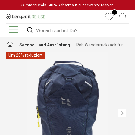
Summer Deals - 40 % Rabatt* auf
ausgewählte Marken
DIREKT ZUM INHALT
Wunschliste
Warenkorb
Suchen
Suchen
Menü
Second Hand Ausrüstung
Rab Wanderrucksack für Herren und Damen
Um 20% reduziert
Nächste