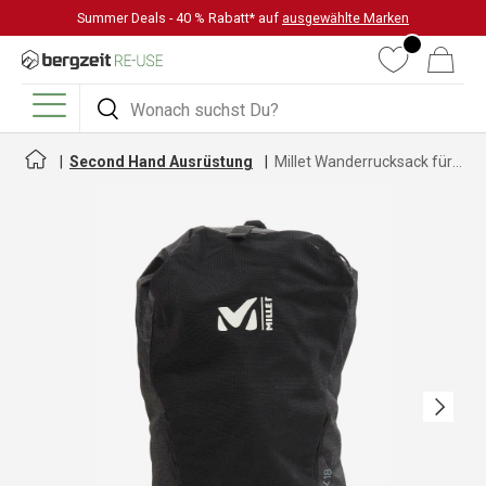
Summer Deals - 40 % Rabatt* auf
ausgewählte Marken
DIREKT ZUM INHALT
Wunschliste
Warenkorb
Suchen
Suchen
Menü
Second Hand Ausrüstung
Millet Wanderrucksack für Herren und Damen
Nächste