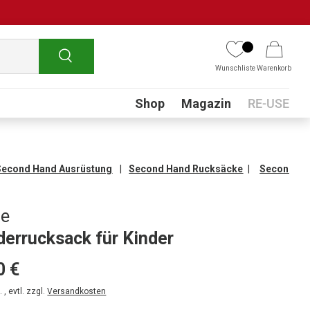
Suchen
Wunschliste
Warenkorb
Submenu
Shop
Magazin
RE-USE
Second Hand Ausrüstung
Second Hand Rucksäcke
Second Ha
de
errucksack für Kinder
0 €
 , evtl. zzgl.
Versandkosten