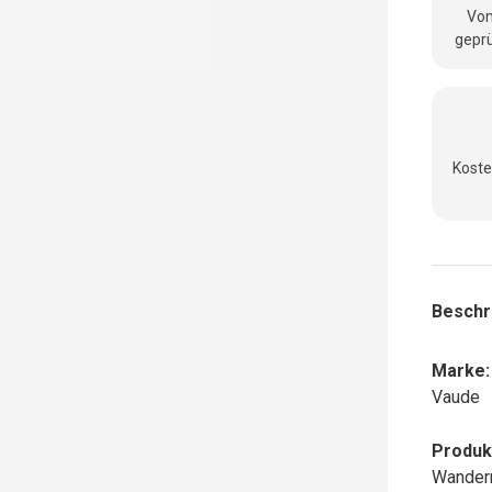
Vom
geprü
Koste
nsicht laden
Beschr
Marke:
Vaude
Produk
Wanderr