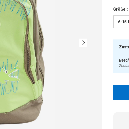
Größe :
6-15 
Nächste
Zust
Besch
Zust