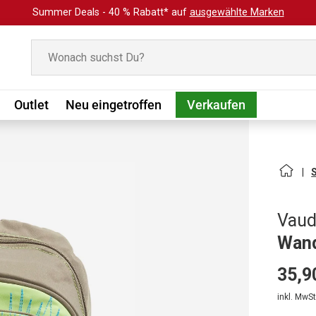
Summer Deals - 40 % Rabatt* auf
ausgewählte Marken
Suchen
Outlet
Neu eingetroffen
Verkaufen
Vau
Wand
35,9
inkl. MwSt.