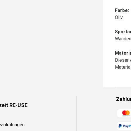
Farbe:
Oliv
Sportar
Wander
Materia
Dieser 
Materi
Zahlu
zeit RE-USE
Zahlun
eanleitungen