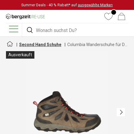
Summer Deals - 40 % Rabatt* auf
ausgewählte Marken
DIREKT ZUM INHALT
Wunschliste
Warenkorb
Suchen
Suchen
Menü
Second Hand Schuhe
Columbia Wanderschuhe für Damen
Ausverkauft
Nächste