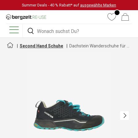
Summer Deals - 40 % Rabatt* auf
ausgewählte Marken
DIREKT ZUM INHALT
Wunschliste
Warenkorb
Suchen
Suchen
Menü
Second Hand Schuhe
Dachstein Wanderschuhe für Damen
Nächste