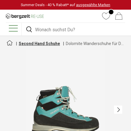
Summer Deals - 40 % Rabatt* auf
ausgewählte Marken
DIREKT ZUM INHALT
Wunschliste
Warenkorb
Suchen
Suchen
Menü
Second Hand Schuhe
Dolomite Wanderschuhe für Damen
Nächste