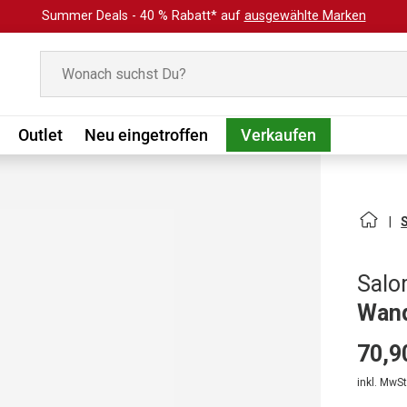
Summer Deals - 40 % Rabatt* auf
ausgewählte Marken
Suchen
Outlet
Neu eingetroffen
Verkaufen
Sal
Wand
70,9
inkl. MwSt.