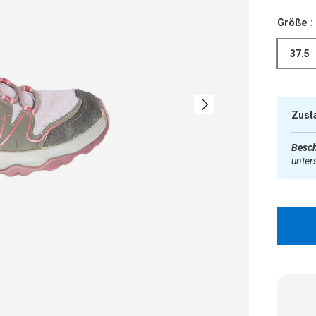
Größe :
37.5
Nächste
Zust
Besch
unter