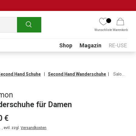
Suchen
Wunschliste
Warenkorb
Submenu
Shop
Magazin
RE-USE
Second Hand Schuhe
Second Hand Wanderschuhe
Salomon Wanderschuhe für Damen
omon
erschuhe für Damen
0 €
 , evtl. zzgl.
Versandkosten