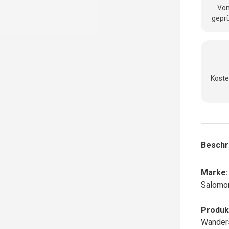
Vom
geprü
Koste
nsicht laden
Beschr
Marke:
Salomo
Produk
Wander