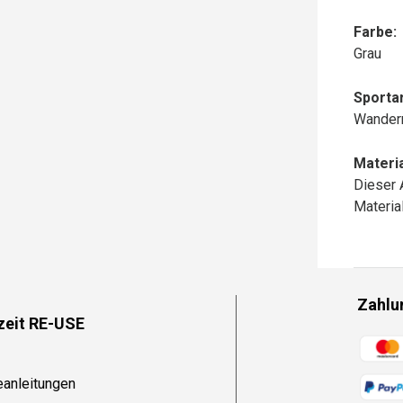
Farbe:
Grau
Sportar
Wander
Materia
Dieser 
Materi
Zahlu
zeit RE-USE
Zahlun
eanleitungen