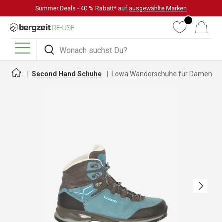
Summer Deals - 40 % Rabatt* auf
ausgewählte Marken
DIREKT ZUM INHALT
Wunschliste
Warenkorb
Suchen
Suchen
Menü
Second Hand Schuhe
Lowa Wanderschuhe für Damen
Nächste