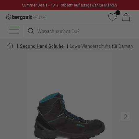
Summer Deals - 40 % Rabatt* auf
ausgewählte Marken
DIREKT ZUM INHALT
Wunschliste
Warenkorb
Suchen
Suchen
Menü
Second Hand Schuhe
Lowa Wanderschuhe für Damen
Nächste