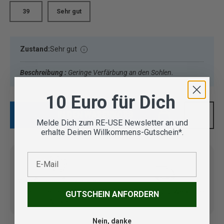
39
Sehr gut
Zustand:
Sehr gut
Beschreibung :
Geringe Verfärbung an den Sohlen.
10 Euro für Dich
IN DEN WARENKORB
Melde Dich zum RE-USE Newsletter an und
erhalte Deinen Willkommens-Gutschein*.
E-Mail
Vom Outdoor Spezialisten
geprüfte Second Hand
Lieferung in 3-5 Werktagen
GUTSCHEIN ANFORDERN
Artikel
Nein, danke