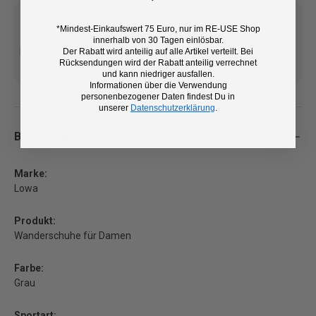
*Mindest-Einkaufswert 75 Euro, nur im RE-USE Shop
innerhalb von 30 Tagen einlösbar.
Kostenlose Lieferung ab 100
14 Tage Rückgaberecht und
Der Rabatt wird anteilig auf alle Artikel verteilt. Bei
Rücksendungen wird der Rabatt anteilig verrechnet
€ (DE/AT)
kostenlose Retoure
und kann niedriger ausfallen.
Informationen über die Verwendung
personenbezogener Daten findest Du in
unserer
Datenschutzerklärung
.
Beschreibung
Marke:
Lowa
Produkt:
Wanderschuhe für Damen
Farbe:
Grau
Sportart: