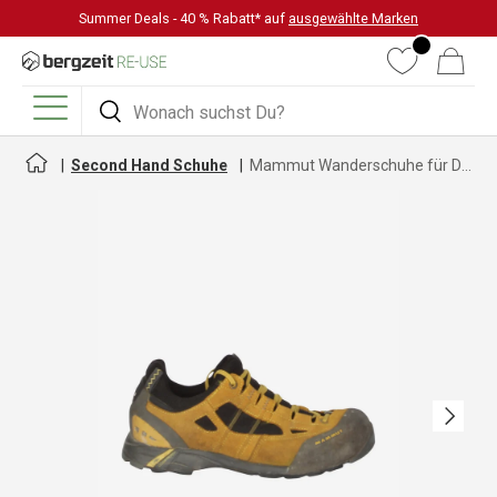
Summer Deals - 40 % Rabatt* auf
ausgewählte Marken
DIREKT ZUM INHALT
Wunschliste
Warenkorb
Suchen
Suchen
Menü
Second Hand Schuhe
Mammut Wanderschuhe für Damen
Nächste