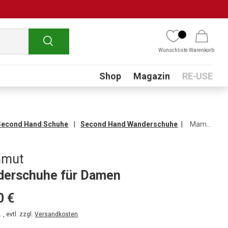
Suchen
Wunschliste
Warenkorb
Submenu
Shop
Magazin
RE-USE
Second Hand Schuhe
Second Hand Wanderschuhe
Mammut Wanderschuhe für Damen
mut
erschuhe für Damen
0 €
 , evtl. zzgl.
Versandkosten