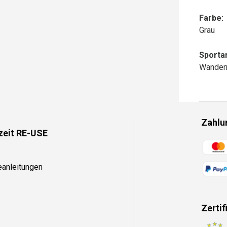
Farbe:
Grau
Sportar
Wander
Zahlu
zeit RE-USE
Zahlun
eanleitungen
Zertif
Zahlun