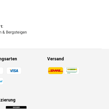
t:
n & Bergsteigen
ngsarten
Versand
gsmethoden
Zahlungsmethoden
izierung
gsmethoden