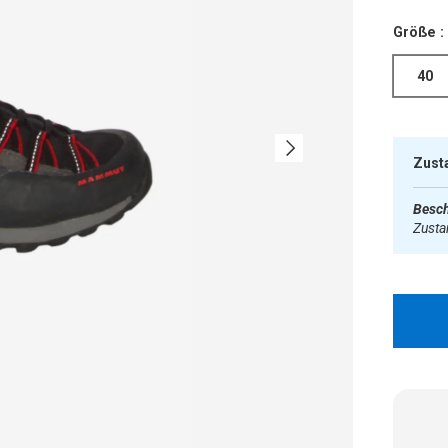
Größe :
40
Nächste
Zust
Besch
Zust