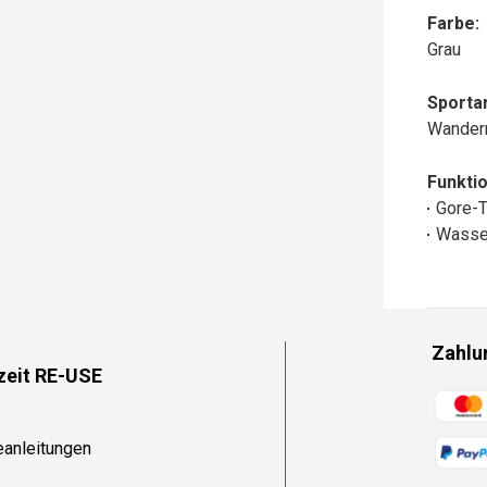
Farbe:
Grau
Sportar
Wander
Funktio
Gore-
Wasse
Zahlu
zeit RE-USE
Zahlun
eanleitungen