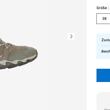
Größe :
38
Nächste
Zust
Besch