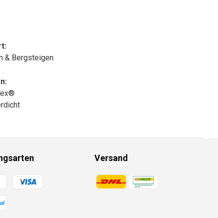
t:
n & Bergsteigen
n:
Tex®
rdicht
ngsarten
Versand
gsmethoden
Zahlungsmethoden