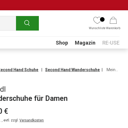
Suchen
Wunschliste
Warenkorb
Submenu
Shop
Magazin
RE-USE
Second Hand Schuhe
Second Hand Wanderschuhe
Meindl Wanderschuhe für Damen
dl
erschuhe für Damen
0 €
 , evtl. zzgl.
Versandkosten