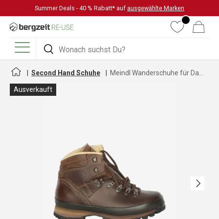
Summer Deals - 40 % Rabatt* auf
ausgewählte Marken
DIREKT ZUM INHALT
Wunschliste
Warenkorb
Suchen
Suchen
Menü
Second Hand Schuhe
Meindl Wanderschuhe für Damen
Ausverkauft
Nächste