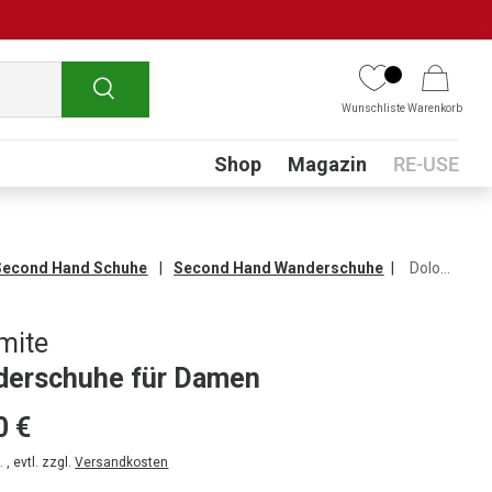
Suchen
Wunschliste
Warenkorb
Submenu
Shop
Magazin
RE-USE
Second Hand Schuhe
Second Hand Wanderschuhe
Dolomite Wanderschuhe für Damen
mite
erschuhe für Damen
0 €
 , evtl. zzgl.
Versandkosten