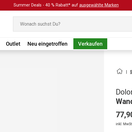
Summer Deals - 40 % Rabatt* auf
ausgewählte Marken
Suchen
Outlet
Neu eingetroffen
Verkaufen
Dolo
Wand
77,9
inkl. MwSt.