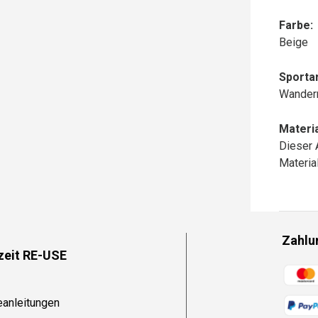
Farbe:
Beige
Sportar
Wander
Materia
Dieser 
Materi
Zahlu
zeit RE-USE
Zahlun
eanleitungen