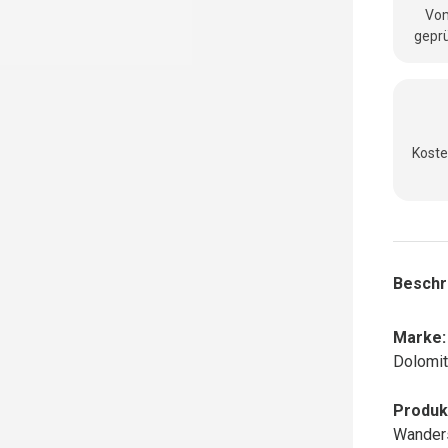
Vom
geprü
Koste
nsicht laden
Beschr
Marke:
Dolomi
Produk
Wander