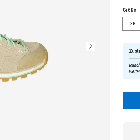
Größe :
38
Nächste
Zust
Besch
weite