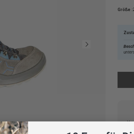
Größe :
Zust
Nächste
Besch
unter
Vom
geprü