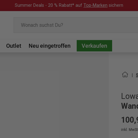
Summer Deals - 20 % Rabatt* auf
Top-Marken
sichern
Suchen
Outlet
Neu eingetroffen
Verkaufen
Low
Wand
100,
inkl. MwSt.