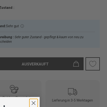
Zustand :
and:
Sehr gut
reibung :
Sehr guter Zustand - gepflegt & kaum von neu zu
scheiden
AUSVERKAUFT
 Outdoor Spezialisten
Lieferung in 3-5 Werktagen
fte Second Hand Artikel