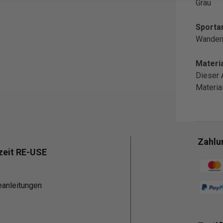
Grau
Sportar
Wander
Materia
Dieser 
Materi
Zahlu
zeit RE-USE
Zahlun
eanleitungen