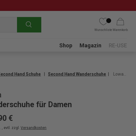
Suchen
Wunschliste
Warenkorb
Submenu
Shop
Magazin
RE-USE
Second Hand Schuhe
Second Hand Wanderschuhe
Lowa Wanderschuhe für Damen
a
erschuhe für Damen
90 €
 , evtl. zzgl.
Versandkosten