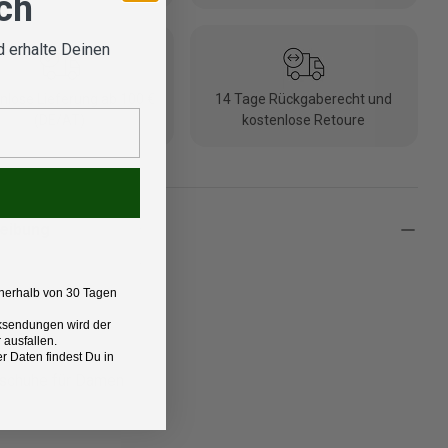
ich
 erhalte Deinen
nlose Lieferung ab 100 €
14 Tage Rückgaberecht und
(DE/AT)
kostenlose Retoure
eibung
nerhalb von 30 Tagen
Rücksendungen wird der
 ausfallen.
t:
 Daten findest Du in
schuhe für Damen