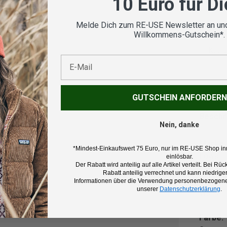
10 Euro für D
Melde Dich zum RE-USE Newsletter an und
Willkommens-Gutschein*.
Koste
E-Mail
nsicht laden
GUTSCHEIN ANFORDERN
Beschr
Nein, danke
Marke:
*Mindest-Einkaufswert 75 Euro, nur im RE-USE Shop in
Lowa
einlösbar.
Der Rabatt wird anteilig auf alle Artikel verteilt. Bei 
Rabatt anteilig verrechnet und kann niedriger
Produk
Informationen über die Verwendung personenbezogener
unserer
Datenschutzerklärung
.
Wander
Farbe: