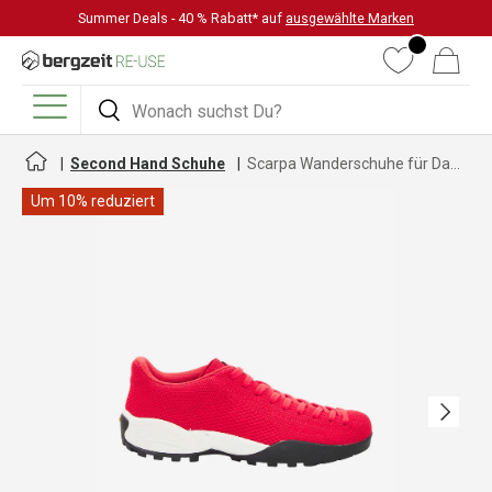
Summer Deals - 40 % Rabatt* auf
ausgewählte Marken
DIREKT ZUM INHALT
Wunschliste
Warenkorb
Suchen
Suchen
Menü
Second Hand Schuhe
Scarpa Wanderschuhe für Damen
Um 10% reduziert
Nächste