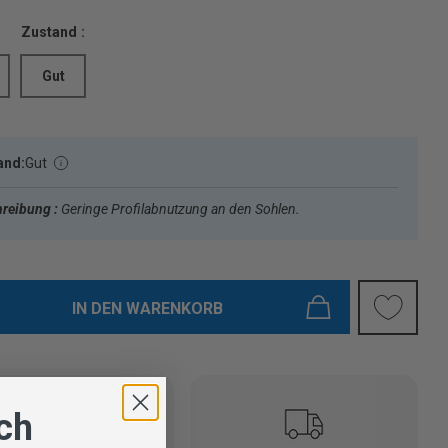
Zustand :
Gut
and:
Gut
reibung :
Geringe Profilabnutzung an den Sohlen.
IN DEN WARENKORB
ich