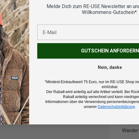
Vom
Melde Dich zum RE-USE Newsletter an und
geprü
Willkommens-Gutschein*.
E-Mail
Koste
GUTSCHEIN ANFORDERN
Nein, danke
*Mindest-Einkaufswert 75 Euro, nur im RE-USE Shop in
Beschr
einlösbar.
Der Rabatt wird anteilig auf alle Artikel verteilt. Bei 
Rabatt anteilig verrechnet und kann niedriger
Marke:
Informationen über die Verwendung personenbezogener
unserer
Datenschutzerklärung
.
Salomo
Produk
Wander