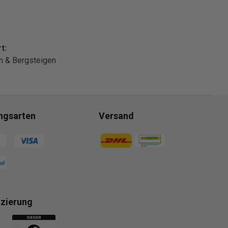
t:
n & Bergsteigen
ngsarten
Versand
gsmethoden
Zahlungsmethoden
izierung
gsmethoden