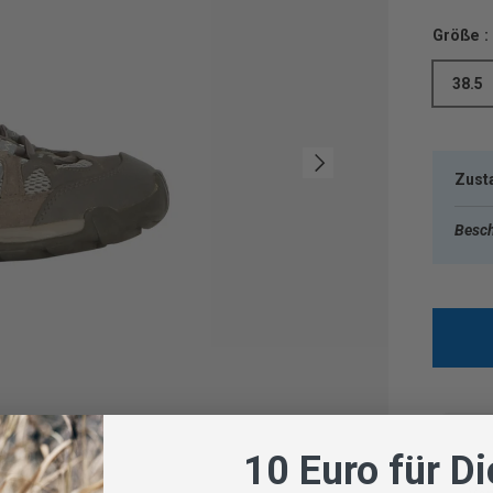
Größe :
38.5
Nächste
Zust
Besch
10 Euro für D