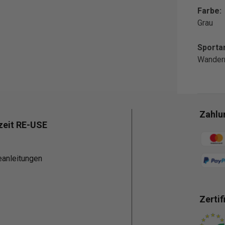
Farbe:
Grau
Sportar
Wander
Zahlu
zeit RE-USE
Zahlun
eanleitungen
Zertif
Zahlun