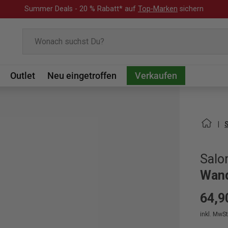
Summer Deals - 20 % Rabatt* auf
Top-Marken
sichern
Suchen
Outlet
Neu eingetroffen
Verkaufen
Sal
Wand
64,9
inkl. MwSt.