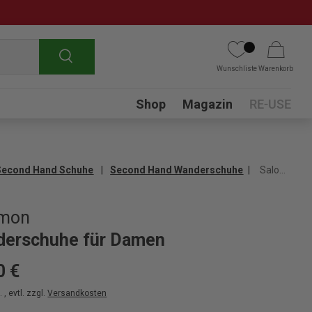
Suchen
Wunschliste
Warenkorb
Submenu
Shop
Magazin
RE-USE
Second Hand Schuhe
Second Hand Wanderschuhe
Salomon Wanderschuhe für Damen
omon
erschuhe für Damen
0 €
 , evtl. zzgl.
Versandkosten