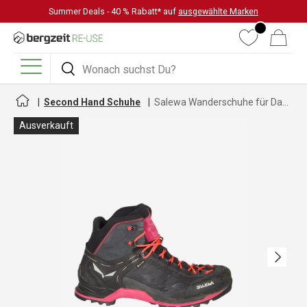
Summer Deals - 40 % Rabatt* auf
ausgewählte Marken
DIREKT ZUM INHALT
Wunschliste
Warenkorb
Suchen
Suchen
Menü
Second Hand Schuhe
Salewa Wanderschuhe für Damen
Ausverkauft
Nächste