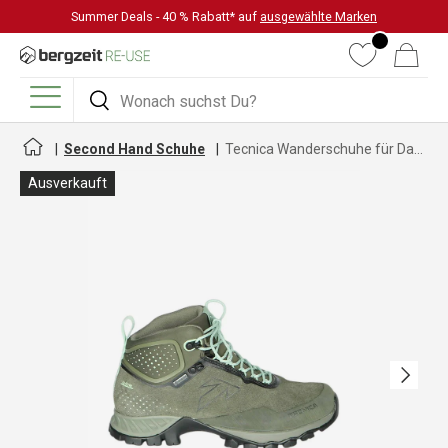
Summer Deals - 40 % Rabatt* auf
ausgewählte Marken
DIREKT ZUM INHALT
Wunschliste
Warenkorb
Suchen
Suchen
Menü
Second Hand Schuhe
Tecnica Wanderschuhe für Damen
Ausverkauft
Nächste