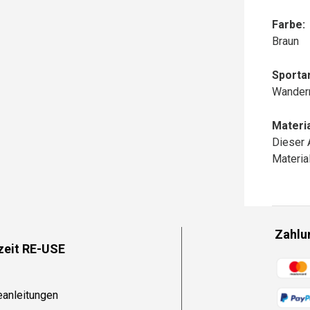
Farbe:
Braun
Sportar
Wander
Materia
Dieser 
Materi
Zahlu
zeit RE-USE
Zahlun
eanleitungen