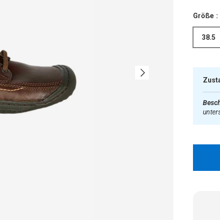
Größe :
38.5
Nächste
Zust
Besch
unter