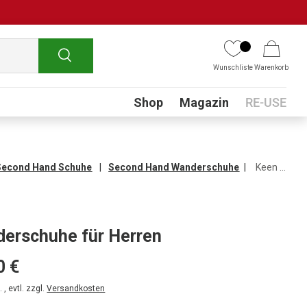
Suchen
Wunschliste
Warenkorb
Submenu
Shop
Magazin
RE-USE
Second Hand Schuhe
Second Hand Wanderschuhe
Keen Wanderschuhe für Herren
n
erschuhe für Herren
0 €
 , evtl. zzgl.
Versandkosten