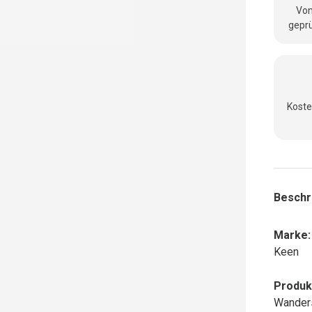
Vom
geprü
Koste
nsicht laden
Beschr
Marke:
Keen
Produk
Wanders