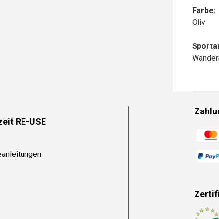
Farbe:
Oliv
Sportar
Wander
Zahlu
zeit RE-USE
Zahlun
eanleitungen
Zertif
Zahlun