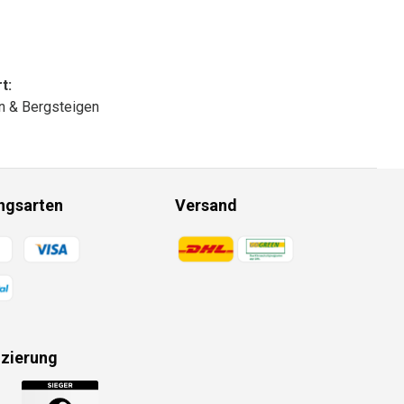
t:
n & Bergsteigen
ngsarten
Versand
gsmethoden
Zahlungsmethoden
izierung
gsmethoden