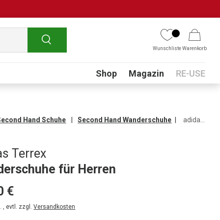
Suchen
Wunschliste
Warenkorb
Submenu
Shop
Magazin
RE-USE
Second Hand Schuhe
Second Hand Wanderschuhe
adidas Terrex Wanderschuhe für Herren
as Terrex
erschuhe für Herren
0 €
 , evtl. zzgl.
Versandkosten