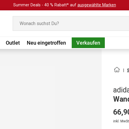
Summer Deals - 40 % Rabatt* auf
ausgewählte Marken
Suchen
Outlet
Neu eingetroffen
Verkaufen
adid
Wand
66,9
inkl. MwSt.