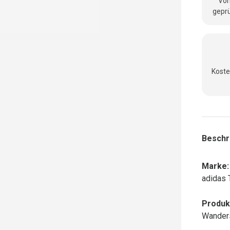
Vom
geprü
Koste
Beschr
Marke:
adidas 
Produk
Wanders