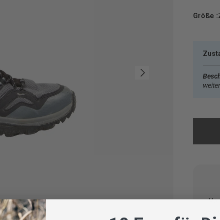
Größe :
Zust
Nächste
Besch
weite
Vom
geprü