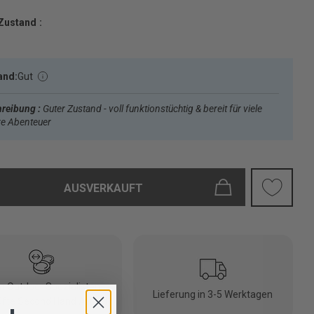
Zustand :
and:
Gut
reibung :
Guter Zustand - voll funktionstüchtig & bereit für viele
re Abenteuer
AUSVERKAUFT
 Outdoor Spezialisten
Lieferung in 3-5 Werktagen
fte Second Hand Artikel