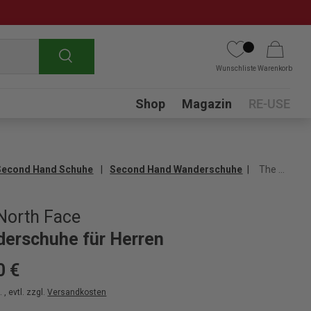
Suchen
Wunschliste
Warenkorb
Submenu
Shop
Magazin
RE-USE
Second Hand Schuhe
Second Hand Wanderschuhe
The North Face Wanderschuhe für Herren
North Face
erschuhe für Herren
0 €
 , evtl. zzgl.
Versandkosten