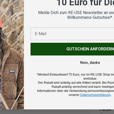
10 Euro für D
Melde Dich zum RE-USE Newsletter an und
Willkommens-Gutschein*.
Koste
E-Mail
nsicht laden
GUTSCHEIN ANFORDERN
Beschr
Nein, danke
Marke:
*Mindest-Einkaufswert 75 Euro, nur im RE-USE Shop in
The Nor
einlösbar.
Der Rabatt wird anteilig auf alle Artikel verteilt. Bei 
Rabatt anteilig verrechnet und kann niedriger
Produk
Informationen über die Verwendung personenbezogener
unserer
Datenschutzerklärung
.
Wanders
Farbe: