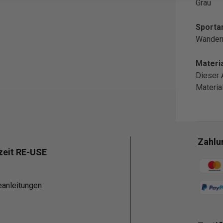
Grau
Sportar
Wander
Materia
Dieser 
Materi
Zahlu
zeit RE-USE
Zahlun
eanleitungen