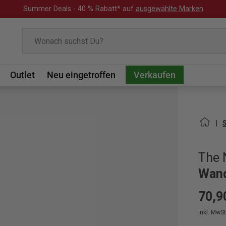
Summer Deals - 40 % Rabatt* auf
ausgewählte Marken
Suchen
Outlet
Neu eingetroffen
Verkaufen
The 
Wand
70,9
inkl. MwSt.