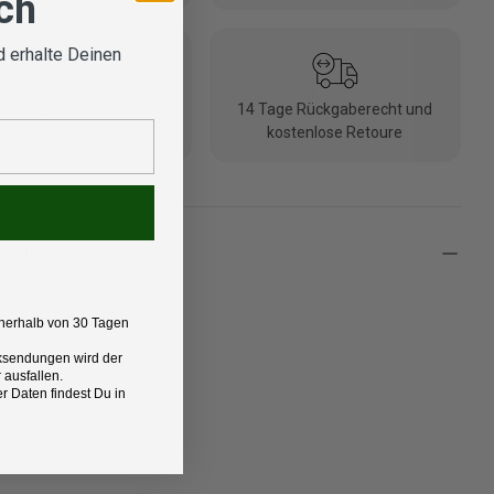
ich
 erhalte Deinen
nlose Lieferung ab 100 €
14 Tage Rückgaberecht und
(DE/AT)
kostenlose Retoure
eibung
nerhalb von 30 Tagen
th Face
Rücksendungen wird der
 ausfallen.
t:
 Daten findest Du in
chuhe für Herren