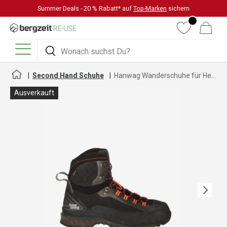
Summer Deals - 20 % Rabatt* auf
Top-Marken
sichern
DIREKT ZUM INHALT
Wunschliste
Warenkorb
Suchen
Suchen
Menü
Second Hand Schuhe
Hanwag Wanderschuhe für Herren
Ausverkauft
Nächste