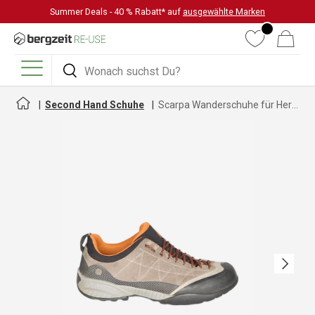
Summer Deals - 40 % Rabatt* auf
ausgewählte Marken
DIREKT ZUM INHALT
Wunschliste
Warenkorb
Suchen
Suchen
Menü
Second Hand Schuhe
Scarpa Wanderschuhe für Herren
Nächste