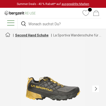
Summer Deals - 40 % Rabatt* auf
ausgewählte Marken
DIREKT ZUM INHALT
Wunschliste
Warenkorb
Suchen
Suchen
Menü
Second Hand Schuhe
La Sportiva Wanderschuhe für Herren
Nächste