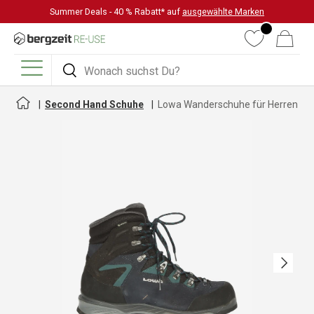
Summer Deals - 40 % Rabatt* auf
ausgewählte Marken
DIREKT ZUM INHALT
Wunschliste
Warenkorb
Suchen
Suchen
Menü
Second Hand Schuhe
Lowa Wanderschuhe für Herren
Nächste