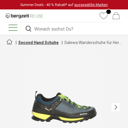
Summer Deals - 40 % Rabatt* auf
ausgewählte Marken
DIREKT ZUM INHALT
Wunschliste
Warenkorb
Suchen
Suchen
Menü
Second Hand Schuhe
Salewa Wanderschuhe für Herren
Nächste