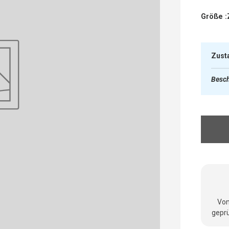
Größe :
Zust
Besch
Vom
geprü