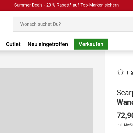
Summer Deals - 20 % Rabatt* auf
Top-Marken
sichern
Suchen
Outlet
Neu eingetroffen
Verkaufen
Scar
Wand
72,9
inkl. MwSt.