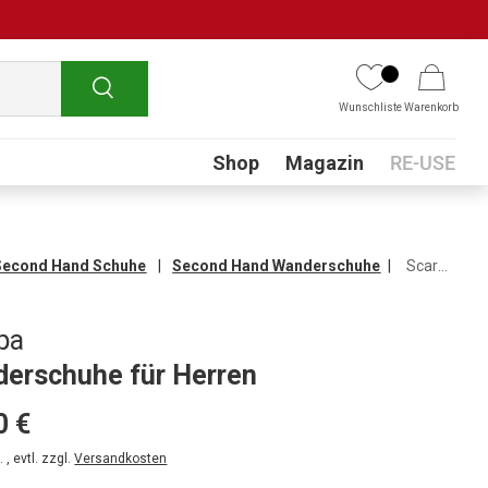
Suchen
Wunschliste
Warenkorb
Submenu
Shop
Magazin
RE-USE
Second Hand Schuhe
Second Hand Wanderschuhe
Scarpa Wanderschuhe für Herren
pa
erschuhe für Herren
0 €
 , evtl. zzgl.
Versandkosten