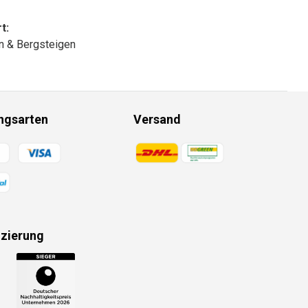
t:
n & Bergsteigen
ngsarten
Versand
gsmethoden
Zahlungsmethoden
izierung
gsmethoden