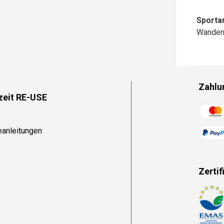
Sportar
Wander
Zahlu
zeit RE-USE
Zahlun
eanleitungen
Zertif
Zahlun