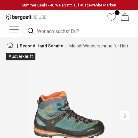
Summer Deals - 40 % Rabatt* auf
ausgewählte Marken
DIREKT ZUM INHALT
Wunschliste
Warenkorb
Suchen
Suchen
Menü
Second Hand Schuhe
Meindl Wanderschuhe für Herren
Ausverkauft
Nächste