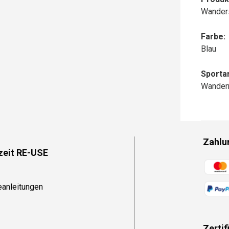
Wanders
Farbe:
Blau
Sportar
Wander
Zahlu
zeit RE-USE
Zahlun
eanleitungen
Zertif