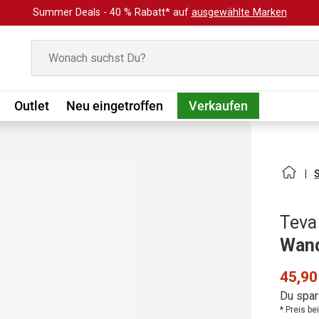
Summer Deals - 40 % Rabatt* auf
ausgewählte Marken
Suchen
Outlet
Neu eingetroffen
Verkaufen
Teva
Wand
45,90
Du spar
* Preis b