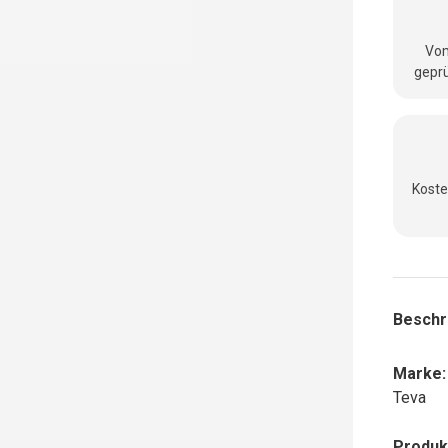
Vom
geprü
nsicht laden
Koste
Beschr
Marke:
Teva
Produk