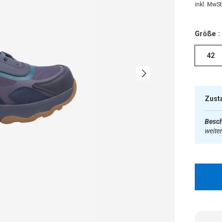
inkl. MwSt.
Größe :
42
Nächste
Zust
Besch
weite