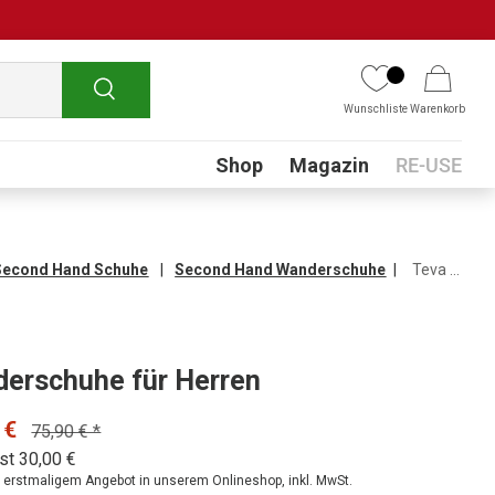
Suchen
Wunschliste
Warenkorb
Submenu
Shop
Magazin
RE-USE
Second Hand Schuhe
Second Hand Wanderschuhe
Teva Wanderschuhe für Herren
erschuhe für Herren
 €
75,90 € *
st 30,00 €
ei erstmaligem Angebot in unserem Onlineshop, inkl. MwSt.