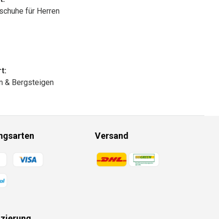
chuhe für Herren
t:
n & Bergsteigen
ngsarten
Versand
gsmethoden
Zahlungsmethoden
izierung