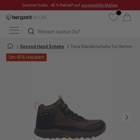
Summer Deals - 40 % Rabatt* auf
ausgewählte Marken
DIREKT ZUM INHALT
Wunschliste
Warenkorb
Suchen
Suchen
Menü
Second Hand Schuhe
Teva Wanderschuhe für Herren
Um 40% reduziert
Nächste