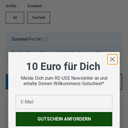
Größe :
Zustand :
42
Perfekt
Zustand:
Perfekt
Beschreibung :
Wie neu - ohne Gebrauchsspuren & in
perfektem Zustand
10 Euro für Dich
Melde Dich zum RE-USE Newsletter an und
IN DEN WARENKORB
erhalte Deinen Willkommens-Gutschein*.
E-Mail
GUTSCHEIN ANFORDERN
Vom Outdoor Spezialisten
geprüfte Second Hand
Lieferung in 3-5 Werktagen