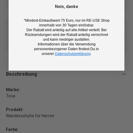
Artikel
Nein, danke
*Mindest-Einkaufswert 75 Euro, nur im RE-USE Shop
innerhalb von 30 Tagen einlösbar.
Der Rabatt wird anteilig auf alle Artikel verteilt. Bei
Rücksendungen wird der Rabatt anteilig verrechnet
Kostenlose Lieferung ab 100
14 Tage Rückgaberecht und
und kann niedriger ausfallen.
Informationen über die Verwendung
€ (DE/AT)
kostenlose Retoure
personenbezogener Daten findest Du in
unserer
Datenschutzerklärung
.
Beschreibung
Marke:
Teva
Produkt:
Wanderschuhe für Herren
Farbe: