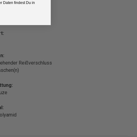
 Daten findest Du in
z
t:
n:
ehender Reißverschluss
aschen(n)
ttung:
puze
l:
olyamid