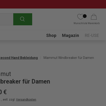
Suchen
Wunschliste
Warenkorb
Submenu
Shop
Magazin
RE-USE
Second Hand Bekleidung
Mammut Windbreaker für Damen
mut
breaker für Damen
0 €
 , evtl. zzgl.
Versandkosten