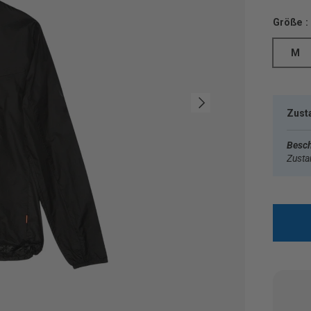
Größe :
M
Nächste
Zust
Besch
Zust