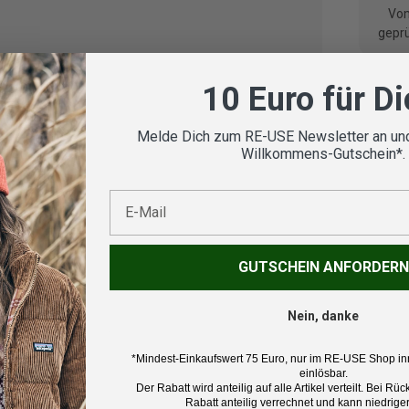
Vom
geprü
10 Euro für D
Melde Dich zum RE-USE Newsletter an und
Koste
Willkommens-Gutschein*.
E-Mail
Beschr
GUTSCHEIN ANFORDERN
Marke:
Nein, danke
Mammu
*Mindest-Einkaufswert 75 Euro, nur im RE-USE Shop in
Produk
einlösbar.
Der Rabatt wird anteilig auf alle Artikel verteilt. Bei 
Windbr
Rabatt anteilig verrechnet und kann niedriger