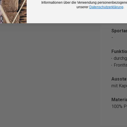
Informationen über die Verwendung personenbezogener
unserer
Datenschutzerklärung
.
Farbe:
Schwar
Sportar
-
Funktio
durchg
Frontt
Aussta
mit Ka
Materia
100% P