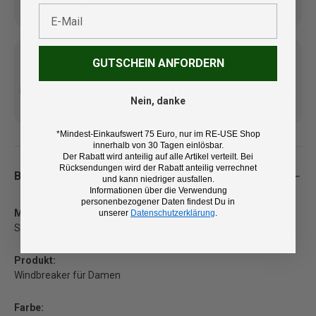
Artikel
E-Mail
GUTSCHEIN ANFORDERN
Kostenlose Lieferung ab 100
14 Tage Rückgaberecht und
Nein, danke
€ (DE/AT)
kostenlose Retoure
*Mindest-Einkaufswert 75 Euro, nur im RE-USE Shop
innerhalb von 30 Tagen einlösbar.
Der Rabatt wird anteilig auf alle Artikel verteilt. Bei
Rücksendungen wird der Rabatt anteilig verrechnet
Beschreibung
und kann niedriger ausfallen.
Informationen über die Verwendung
personenbezogener Daten findest Du in
Marke:
unserer
Datenschutzerklärung
.
Salomon
Produkt:
Windbreaker für Damen
Farbe: