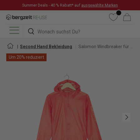
Summer Deals - 40 % Rabatt* auf
ausgewählte Marken
DIREKT ZUM INHALT
Wunschliste
Warenkorb
Suchen
Suchen
Menü
Second Hand Bekleidung
Salomon Windbreaker für Damen
Um 20% reduziert
Nächste