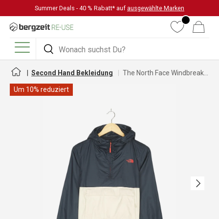
Summer Deals - 40 % Rabatt* auf
ausgewählte Marken
DIREKT ZUM INHALT
Wunschliste
Warenkorb
Suchen
Suchen
Menü
Second Hand Bekleidung
The North Face Windbreaker für Damen
Um 10% reduziert
Nächste