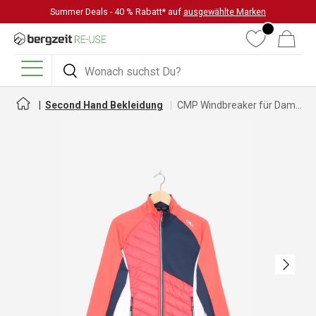
Summer Deals - 40 % Rabatt* auf
ausgewählte Marken
DIREKT ZUM INHALT
Wunschliste
Warenkorb
Suchen
Suchen
Menü
Second Hand Bekleidung
CMP Windbreaker für Damen
Nächste