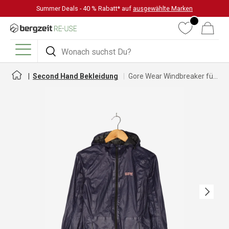
Summer Deals - 40 % Rabatt* auf
ausgewählte Marken
DIREKT ZUM INHALT
Wunschliste
Warenkorb
Suchen
Suchen
Menü
Second Hand Bekleidung
Gore Wear Windbreaker für Damen
Nächste