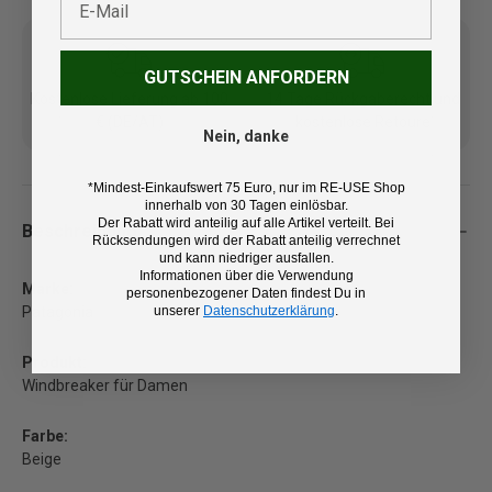
GUTSCHEIN ANFORDERN
Kostenlose Lieferung ab 100
14 Tage Rückgaberecht und
€ (DE/AT)
kostenlose Retoure
Nein, danke
*Mindest-Einkaufswert 75 Euro, nur im RE-USE Shop
innerhalb von 30 Tagen einlösbar.
Der Rabatt wird anteilig auf alle Artikel verteilt. Bei
Beschreibung
Rücksendungen wird der Rabatt anteilig verrechnet
und kann niedriger ausfallen.
Informationen über die Verwendung
Marke:
personenbezogener Daten findest Du in
unserer
Datenschutzerklärung
.
Patagonia
Produkt:
Windbreaker für Damen
Farbe:
Beige