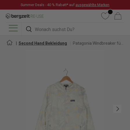
Summer Deals - 40 % Rabatt* auf
ausgewählte Marken
DIREKT ZUM INHALT
Wunschliste
Warenkorb
Suchen
Suchen
Menü
Second Hand Bekleidung
Patagonia Windbreaker für Damen
Nächste