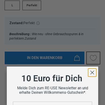
L
Perfekt
Zustand:
Perfekt
Beschreibung :
Wie neu - ohne Gebrauchsspuren & in
perfektem Zustand
IN DEN WARENKORB
10 Euro für Dich
Melde Dich zum RE-USE Newsletter an und
Vom Outdoor Spezialisten
erhalte Deinen Willkommens-Gutschein*.
geprüfte Second Hand
Lieferung in 3-5 Werktagen
Artikel
E-Mail